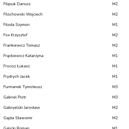
Filipiuk Dariusz
M2
Filochowski Wojciech
M2
Filoda Szymon
M1
Fox Krzysztof
M2
Frankiewicz Tomasz
M2
Frąckiewicz Katarzyna
M1
Frocisz Łukasz
M1
Frydrych Jacek
M1
Furmanek Tymoteusz
M3
Gabriel Piotr
M3
Gabryelski Jarosław
M2
Gajda Sławomir
M2
Galicki Roman
M1