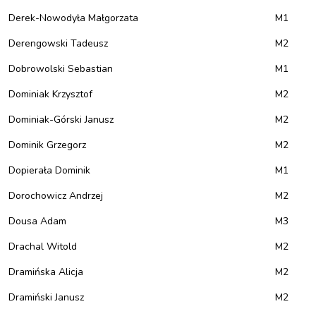
Derek-Nowodyła Małgorzata
M1
Derengowski Tadeusz
M2
Dobrowolski Sebastian
M1
Dominiak Krzysztof
M2
Dominiak-Górski Janusz
M2
Dominik Grzegorz
M2
Dopierała Dominik
M1
Dorochowicz Andrzej
M2
Dousa Adam
M3
Drachal Witold
M2
Dramińska Alicja
M2
Dramiński Janusz
M2