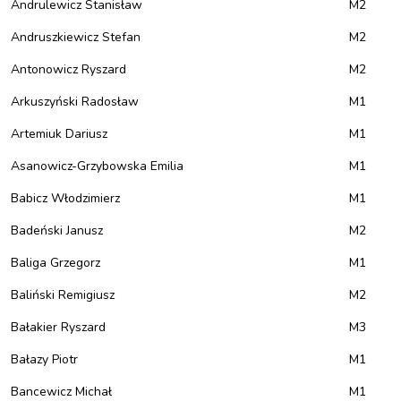
Andrulewicz Stanisław
M2
Andruszkiewicz Stefan
M2
Antonowicz Ryszard
M2
Arkuszyński Radosław
M1
Artemiuk Dariusz
M1
Asanowicz-Grzybowska Emilia
M1
Babicz Włodzimierz
M1
Badeński Janusz
M2
Baliga Grzegorz
M1
Baliński Remigiusz
M2
Bałakier Ryszard
M3
Bałazy Piotr
M1
Bancewicz Michał
M1