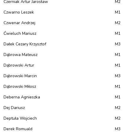
Czerniak Artur Jarosław
M2
Czwarno Leszek
M1
Czwenar Andrzej
M2
Ćwieluch Mariusz
M1
Dałek Cezary Krzysztof
M3
Dąbrowa Mateusz
M1
Dąbrowski Artur
M1
Dąbrowski Marcin
M3
Dąbrowski Miłosz
M1
Deberna Agnieszka
M1
Dej Dariusz
M2
Deptuła Wojciech
M2
Derek Romuald
M3